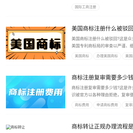
商事登记制度、财税政策体系和
国际工商注册
自己办和找专业机构办有什么区
的各种疑问。
美国商标注册什么被驳回
美国商标注册什么被驳回?这是
美国专利商标局的审查以严谨、
美国商标
办理美国商标
美国
商标注册复审需要多少钱
商标注册复审需要多少钱?这是
识被官方以各种理由拒绝，复审
商标费用
申请商标费用
复审