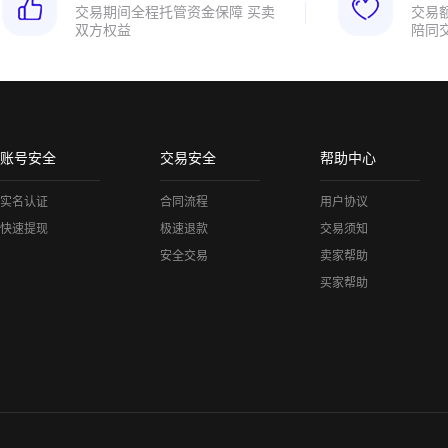
交易期间全程托管资金保障 买卖
交易
双方权益
陪同
账号安全
交易安全
帮助中心
实名认证
合同流程
用户协议
快速提现
极速退款
交易须知
安全交易
卖家帮助
买家帮助