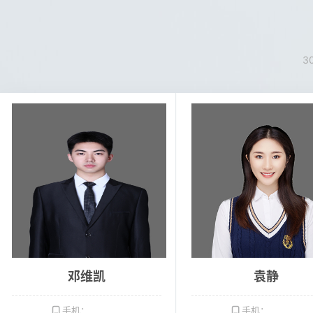
3
邓维凯
袁静
手机：
手机：