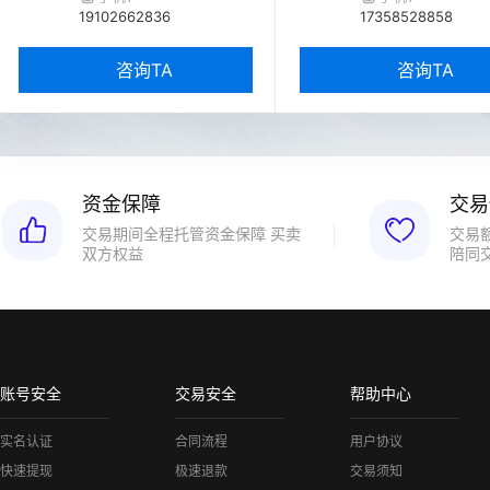
19102662836
17358528858
咨询TA
咨询TA
资金保障
交易
交易期间全程托管资金保障 买卖
交易
双方权益
陪同
账号安全
交易安全
帮助中心
实名认证
合同流程
用户协议
快速提现
极速退款
交易须知