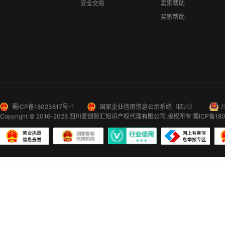
安全交易
卖家帮助
买家帮助
蜀ICP备18023817号-1
国家企业信用信息公示系统（四川）
Copyright © 2016-2026
四川麦创智汇知识产权代理有限公司
版权所有
蜀ICP备180