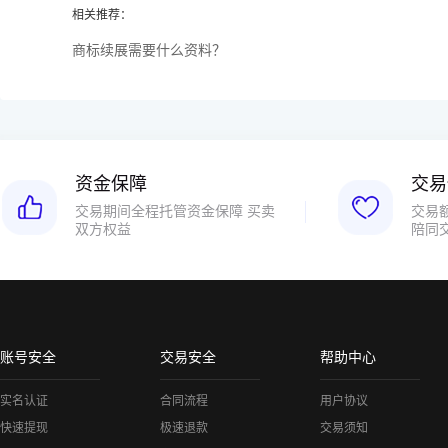
相关推荐：
商标续展需要什么资料？
资金保障
交易
交易期间全程托管资金保障 买卖
交易
双方权益
陪同
账号安全
交易安全
帮助中心
实名认证
合同流程
用户协议
快速提现
极速退款
交易须知